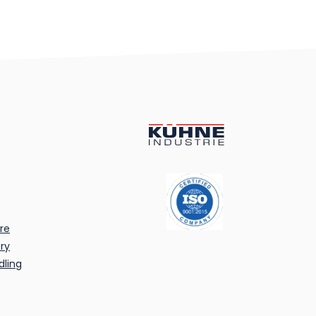
re
ry
dling