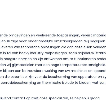
agende omgevingen en veeleisende toepassingen, vereist mater
n en slijtage vaak onder moeilijke omstandigheden. Wij begrijpe
 leveren van technische oplossingen die aan deze eisen voldoen
elen in tal van heavy industry toepassingen, zoals mijnbouw, staa
ens de hoogste normen en zijn ontworpen om te functioneren on
ieden wij glijmaterialen met een hoge temperatuurbestendigheid
agen bij aan een betrouwbare werking van uw machines en apparat
en die essentieel zijn voor de bescherming van apparatuur en s
 corrosiebescherming en thermische isolatie te bieden, wat van 
lijvend contact op met onze specialisten, ze helpen u graag.