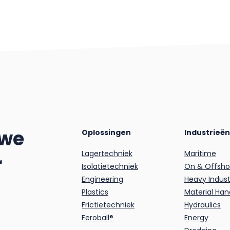
 we
Oplossingen
Industrieën
Lagertechniek
Maritime
r
Isolatietechniek
On & Offsho
Engineering
Heavy Indust
Plastics
Material Han
Frictietechniek
Hydraulics
Feroball®
Energy